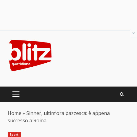
×
Skip
to
content
PRIMARY
MENU
Home
»
Sinner, ultim’ora pazzesca: è appena
successo a Roma
Sport