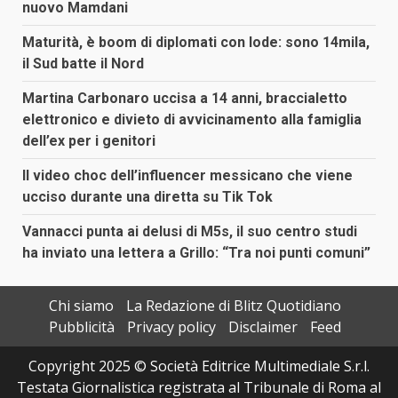
nuovo Mamdani
Maturità, è boom di diplomati con lode: sono 14mila,
il Sud batte il Nord
Martina Carbonaro uccisa a 14 anni, braccialetto
elettronico e divieto di avvicinamento alla famiglia
dell’ex per i genitori
Il video choc dell’influencer messicano che viene
ucciso durante una diretta su Tik Tok
Vannacci punta ai delusi di M5s, il suo centro studi
ha inviato una lettera a Grillo: “Tra noi punti comuni”
Chi siamo
La Redazione di Blitz Quotidiano
Pubblicità
Privacy policy
Disclaimer
Feed
Copyright 2025 © Società Editrice Multimediale S.r.l.
Testata Giornalistica registrata al Tribunale di Roma al