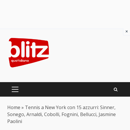
×
Skip
to
content
PRIMARY
MENU
Home
»
Tennis a New York con 15 azzurri: Sinner,
Sonego, Arnaldi, Cobolli, Fognini, Bellucci, Jasmine
Paolini