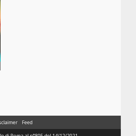
sclaimer
Feed
ale di Roma al n°805 del 14/12/2021