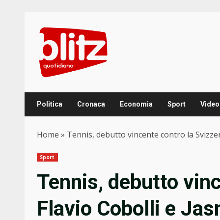
Skip
to
content
Politica
Cronaca
Economia
Sport
Video
Home
»
Tennis, debutto vincente contro la Svizzer
Sport
Tennis, debutto vinc
Flavio Cobolli e Jas