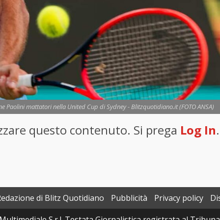
ine Paolini mattatori nella United Cup di Sydney - Blitzquotidiano.it (FOTO ANSA)
lizzare questo contenuto. Si prega
Log In
.
Redazione di Blitz Quotidiano
Pubblicità
Privacy policy
Di
Multimediale S.r.l. Testata Giornalistica registrata al Tribun