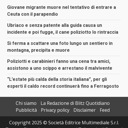
Giovane migrante muore nel tentativo di entrare a
Ceuta con il parapendio
Ubriaco e senza patente alla guida causa un
incidente e poi fugge, il cane poliziotto lo rintraccia
Si ferma a scattare una foto lungo un sentiero in
montagna, precipita e muore
Poliziotti e carabinieri fanno una cena tra amici,
assistono a uno scippo e arrestano il malvivente
“L’estate più calda della storia italiana”, per gli
esperti il caldo record continuerà fino a Ferragosto
Chi siamo
La Redazione di Blitz Quotidiano
Pubblicità
Privacy policy
Disclaimer
Feed
Copyright 2025 © Società Editrice Multimediale S.r.l.