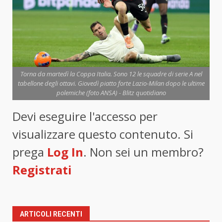
Torna da martedì la Coppa Italia. Sono 12 le squadre di serie A nel
tabellone degli ottavi. Giovedì piatto forte Lazio-Milan dopo le ultime
polemiche (foto ANSA) - Blitz quotidiano
Devi eseguire l'accesso per
visualizzare questo contenuto. Si
prega
Log In
. Non sei un membro?
Registrati
ARTICOLI RECENTI