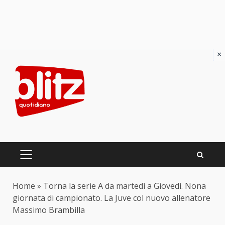
×
Skip
to
content
PRIMARY
MENU
Home
»
Torna la serie A da martedì a Giovedì. Nona
giornata di campionato. La Juve col nuovo allenatore
Massimo Brambilla