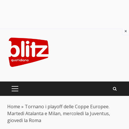
×
Skip
to
content
PRIMARY
MENU
Home
»
Tornano i playoff delle Coppe Europee.
Martedì Atalanta e Milan, mercoledì la Juventus,
giovedì la Roma