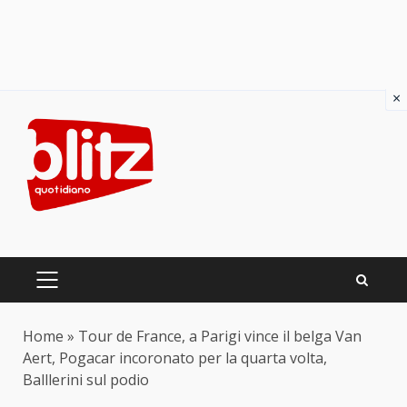
×
Skip
to
content
PRIMARY
MENU
Home
»
Tour de France, a Parigi vince il belga Van
Aert, Pogacar incoronato per la quarta volta,
Balllerini sul podio