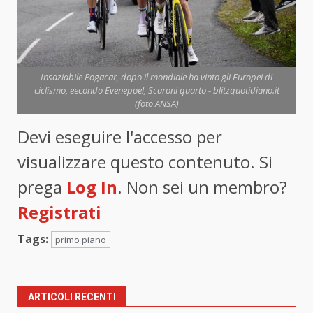
Insaziabile Pogacar, dopo il mondiale ha vinto gli Europei di
ciclismo, eecondo Evenepoel, Scaroni quarto - blitzquotidiano.it
(foto ANSA)
Devi eseguire l'accesso per
visualizzare questo contenuto. Si
prega
Log In
. Non sei un membro?
Registrati
Tags:
primo piano
ARTICOLI RECENTI