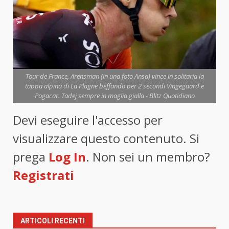
Tour de France, Arensman (in una foto Ansa) vince in solitaria la
tappa alpina di La Plagne beffando per 2 secondi Vingegaard e
Pogacar. Tadej sempre in maglia gialla - Blitz Quotidiano
Devi eseguire l'accesso per
visualizzare questo contenuto. Si
prega
Log In
. Non sei un membro?
Registrati
ARTICOLI RECENTI