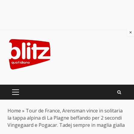
×
Skip
to
content
PRIMARY
MENU
Home
»
Tour de France, Arensman vince in solitaria
la tappa alpina di La Plagne beffando per 2 secondi
Vingegaard e Pogacar. Tadej sempre in maglia gialla