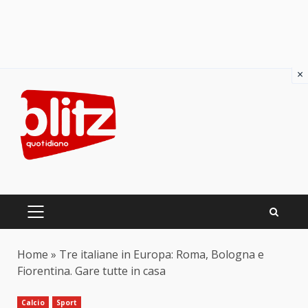
×
Skip
to
content
PRIMARY
MENU
Home
»
Tre italiane in Europa: Roma, Bologna e
Fiorentina. Gare tutte in casa
Calcio
Sport