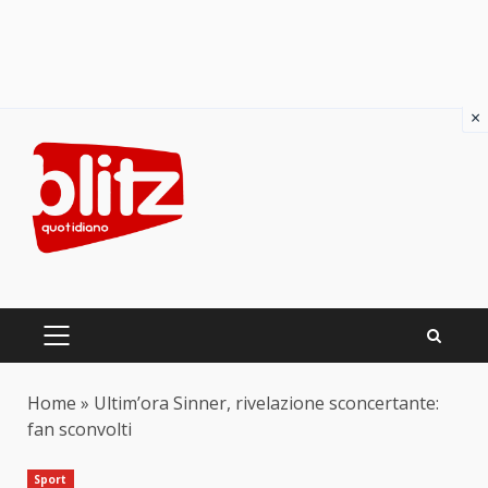
×
Skip
to
content
PRIMARY
MENU
Home
»
Ultim’ora Sinner, rivelazione sconcertante:
fan sconvolti
Sport