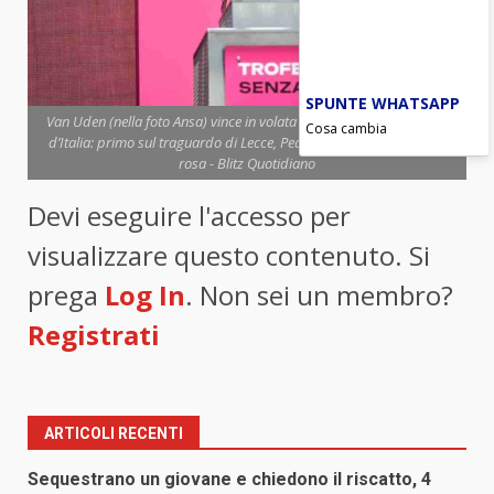
SPUNTE WHATSAPP
Van Uden (nella foto Ansa) vince in volata la quarta tappa del Giro
Cosa cambia
d’Italia: primo sul traguardo di Lecce, Pedersen sempre in maglia
rosa - Blitz Quotidiano
Devi eseguire l'accesso per
visualizzare questo contenuto. Si
prega
Log In
. Non sei un membro?
Registrati
ARTICOLI RECENTI
Sequestrano un giovane e chiedono il riscatto, 4