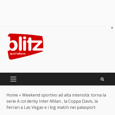
×
Skip
to
content
PRIMARY
MENU
Home
»
Weekend sportivo ad alta intensità: torna la
serie A col derby Inter-Milan , la Coppa Davis, la
Ferrari a Las Vegas e i big match nei palasport