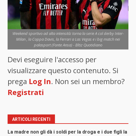
Weekend sportivo ad alta intensità: torna la serie A col derby Inter-
Milan , la Coppa Davis, la Ferrari a Las Vegas e i big match nei
palasport (Fonte Ansa) - Bltiz Quotidiano
Devi eseguire l'accesso per
visualizzare questo contenuto. Si
prega
Log In
. Non sei un membro?
Registrati
ARTICOLI RECENTI
La madre non gli dà i soldi per la droga e i due figli la