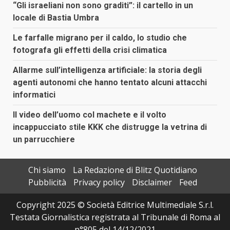
“Gli israeliani non sono graditi”: il cartello in un
locale di Bastia Umbra
Le farfalle migrano per il caldo, lo studio che
fotografa gli effetti della crisi climatica
Allarme sull’intelligenza artificiale: la storia degli
agenti autonomi che hanno tentato alcuni attacchi
informatici
Il video dell’uomo col machete e il volto
incappucciato stile KKK che distrugge la vetrina di
un parrucchiere
Chi siamo
La Redazione di Blitz Quotidiano
Pubblicità
Privacy policy
Disclaimer
Feed
Copyright 2025 © Società Editrice Multimediale S.r.l.
Testata Giornalistica registrata al Tribunale di Roma al
n°805 del 14/12/2021