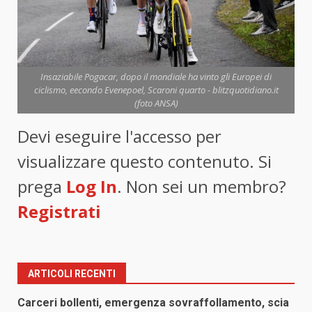
Insaziabile Pogacar, dopo il mondiale ha vinto gli Europei di
ciclismo, eecondo Evenepoel, Scaroni quarto - blitzquotidiano.it
(foto ANSA)
Devi eseguire l'accesso per
visualizzare questo contenuto. Si
prega
Log In
. Non sei un membro?
Registrati
ARTICOLI RECENTI
Carceri bollenti, emergenza sovraffollamento, scia