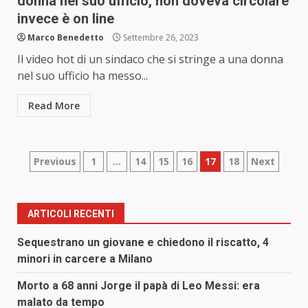
donna nel suo ufficio, non doveva circolare
invece è on line
Marco Benedetto
Settembre 26, 2023
Il video hot di un sindaco che si stringe a una donna
nel suo ufficio ha messo...
Read More
Paginazione
Previous
1
…
14
15
16
17
18
Next
degli
articoli
ARTICOLI RECENTI
Sequestrano un giovane e chiedono il riscatto, 4
minori in carcere a Milano
Morto a 68 anni Jorge il papà di Leo Messi: era
malato da tempo