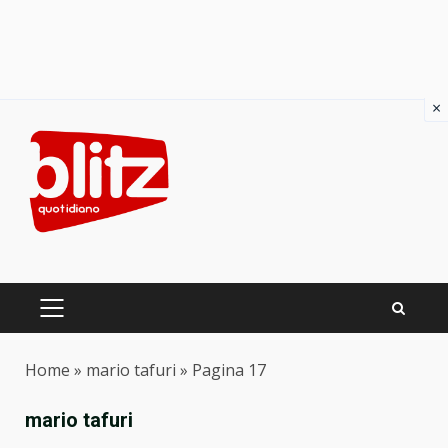
×
Skip
to
content
PRIMARY
MENU
Home
»
mario tafuri
»
Pagina 17
mario tafuri