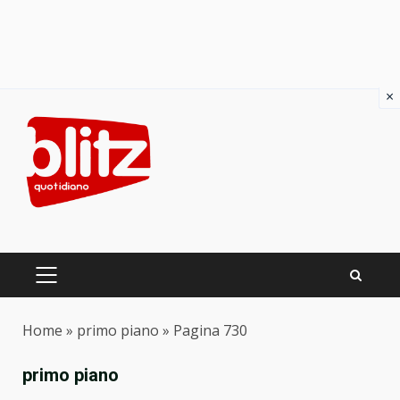
×
Skip
to
content
PRIMARY
MENU
Home
»
primo piano
»
Pagina 730
primo piano