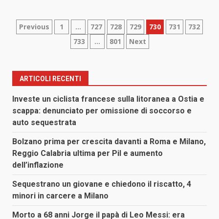
Paginazione
Previous
1
…
727
728
729
730
731
732
733
…
801
Next
degli
articoli
ARTICOLI RECENTI
Investe un ciclista francese sulla litoranea a Ostia e
scappa: denunciato per omissione di soccorso e
auto sequestrata
Bolzano prima per crescita davanti a Roma e Milano,
Reggio Calabria ultima per Pil e aumento
dell’inflazione
Sequestrano un giovane e chiedono il riscatto, 4
minori in carcere a Milano
Morto a 68 anni Jorge il papà di Leo Messi: era