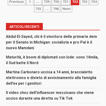
Paginazione
Previous
1
…
729
730
731
732
733
734
735
…
798
Next
degli
articoli
ARTICOLI RECENTI
Abdul El-Sayed, chi è il vincitore delle primarie dem
per il Senato in Michigan: socialista e pro Pal è il
nuovo Mamdani
Maturità, è boom di diplomati con lode: sono 14mila,
il Sud batte il Nord
Martina Carbonaro uccisa a 14 anni, braccialetto
elettronico e divieto di avvicinamento alla famiglia
dell’ex per i genitori
Il video choc dell’influencer messicano che viene
ucciso durante una diretta su Tik Tok