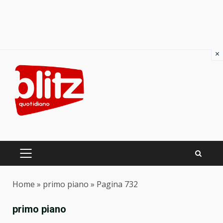
×
Skip
to
content
PRIMARY
MENU
Home
»
primo piano
»
Pagina 732
primo piano