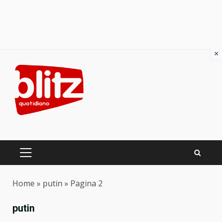
×
Skip
to
content
PRIMARY
MENU
Home
»
putin
»
Pagina 2
putin