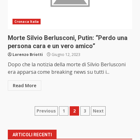
Cronaca Italia
Morte Silvio Berlusconi, Putin: “Perdo una
persona cara e un vero amico”
Lorenzo Briotti
Giugno 12, 2023
Dopo che la notizia della morte di Silvio Berlusconi
era apparsa come breaking news su tutti i...
Read More
Paginazione
Previous
1
2
3
Next
degli
articoli
ARTICOLI RECENTI