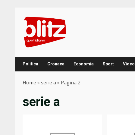
Skip
to
content
Politica
Cronaca
Economia
Sport
Video
Home
»
serie a
»
Pagina 2
serie a