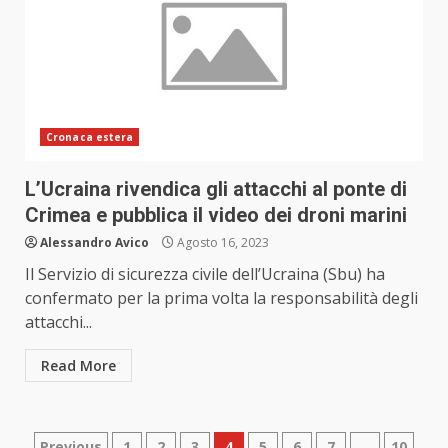
Cronaca estera
L’Ucraina rivendica gli attacchi al ponte di
Crimea e pubblica il video dei droni marini
Alessandro Avico
Agosto 16, 2023
Il Servizio di sicurezza civile dell’Ucraina (Sbu) ha
confermato per la prima volta la responsabilità degli
attacchi...
Read More
Previous
1
2
3
4
5
6
7
…
10