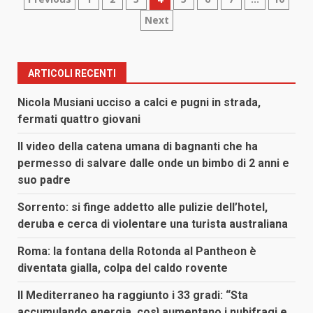
Paginazione
Next
degli
articoli
ARTICOLI RECENTI
Nicola Musiani ucciso a calci e pugni in strada,
fermati quattro giovani
Il video della catena umana di bagnanti che ha
permesso di salvare dalle onde un bimbo di 2 anni e
suo padre
Sorrento: si finge addetto alle pulizie dell’hotel,
deruba e cerca di violentare una turista australiana
Roma: la fontana della Rotonda al Pantheon è
diventata gialla, colpa del caldo rovente
Il Mediterraneo ha raggiunto i 33 gradi: “Sta
accumulando energia, così aumentano i nubifragi e