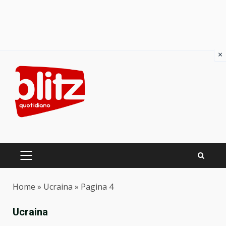
×
Skip
to
content
PRIMARY
MENU
Home
»
Ucraina
»
Pagina 4
Ucraina