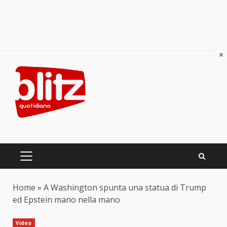
×
Skip
to
content
PRIMARY
MENU
Home
»
A Washington spunta una statua di Trump
ed Epstein mano nella mano
Video