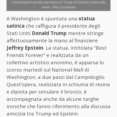
A Washington spunta una statua di Trump ed Epstein mano nella
mano - Blitz Quotidiano
A Washington è spuntata una
statua
satirica
che raffigura il presidente degli
Stati Uniti
Donald Trump
mentre stringe
affettuosamente la mano al finanziere
Jeffrey Epstein
. La statua, intitolata “Best
Friends Forever” e realizzata da un
collettivo artistico anonimo, è apparsa lo
scorso martedì sul National Mall di
Washington, a due passi dal Campidoglio.
Quest’opera, realizzata in schiuma di resina
e dipinta per simulare il bronzo, è
accompagnata anche da alcune targhe
ironiche che fanno riferimento alla discussa
amicizia tra Trump ed Epstein.