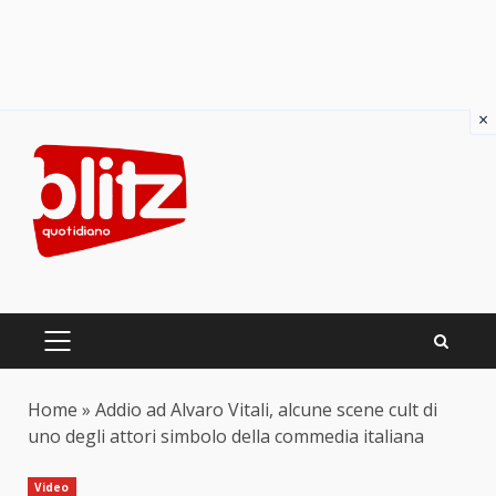
×
Skip
to
content
PRIMARY
MENU
Home
»
Addio ad Alvaro Vitali, alcune scene cult di
uno degli attori simbolo della commedia italiana
Video