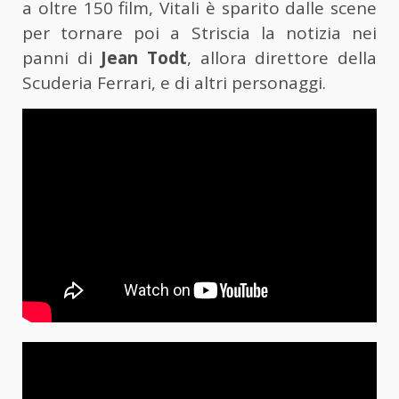
a oltre 150 film, Vitali è sparito dalle scene
per tornare poi a Striscia la notizia nei
panni di
Jean Todt
, allora direttore della
Scuderia Ferrari, e di altri personaggi.