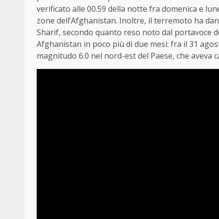
verificato alle 00.59 della notte fra domenica e lune
zone dell’Afghanistan. Inoltre, il terremoto ha da
Sharif, secondo quanto reso noto dal portavoce del
Afghanistan in poco più di due mesi: fra il 31 agost
magnitudo 6.0 nel nord-est del Paese, che aveva c