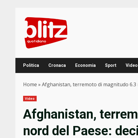
Skip
to
content
Politica
Cronaca
Economia
Sport
Video
Home
»
Afghanistan, terremoto di magnitudo 6.3 ne
Video
Afghanistan, terrem
nord del Paese: decin