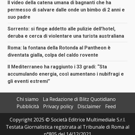
Il video della catena umana di bagnanti che ha
permesso di salvare dalle onde un bimbo di 2 anni e
suo padre
Sorrento: si finge addetto alle pulizie dell’hotel,
deruba e cerca di violentare una turista australiana
Roma: la fontana della Rotonda al Pantheon è
diventata gialla, colpa del caldo rovente
Il Mediterraneo ha raggiunto i 33 gradi: “Sta
accumulando energia, così aumentano i nubifragi e
gli eventi estremi”
Chi siamo
La Redazione di Blitz Quotidiano
Pubblicità
Privacy policy
Disclaimer
Feed
Copyright 2025 © Società Editrice Multimediale S.r.l.
Testata Giornalistica registrata al Tribunale di Roma al
n°805 del 14/12/2021