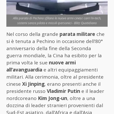
Alla parata di Pechino sfilano le nuove armi cinesi: carri hi-tech,
sistemi senza pilota e missili ipersonici - Blitz Quotidiano
Nel corso della grande
parata militare
che
si è tenuta a Pechino in occasione dell’80°
anniversario della fine della Seconda
guerra mondiale, la Cina ha esibito per la
prima volta le sue
nuove armi
all’avanguardia
e altri equipaggiamenti
militari. Alla cerimonia, oltre al presidente
cinese
Xi Jinping
, erano presenti anche il
presidente russo
Vladimir Putin
e il leader
nordcoreano
Kim Jong-un
, oltre a una
dozzina di leader stranieri provenienti dal
Sud-Est asiatico, dall’Africa e dall’Asia