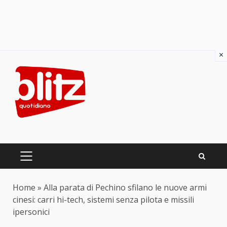
×
Skip
to
content
PRIMARY
MENU
Home
»
Alla parata di Pechino sfilano le nuove armi
cinesi: carri hi-tech, sistemi senza pilota e missili
ipersonici