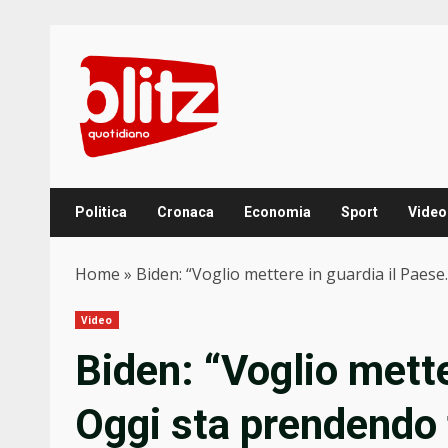
Skip
to
content
Politica
Cronaca
Economia
Sport
Video
Home
»
Biden: “Voglio mettere in guardia il Paes
Video
Biden: “Voglio mette
Oggi sta prendendo 