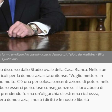
o forma un'oligarchia che minaccia la democrazia" (Foto da YouTube) - Blitz
Quotidiano
mo discorso dallo Studio ovale della Casa Bianca. Nelle sue
icoli per la democrazia statunitense: “Voglio mettere in
o molto. C’è una pericolosa concentrazione di potere nelle
bero esserci pericolose conseguenze se il loro abuso di
a prendendo forma un’oligarchia di estrema ricchezza,
ra democrazia, i nostri diritti e le nostre libertà