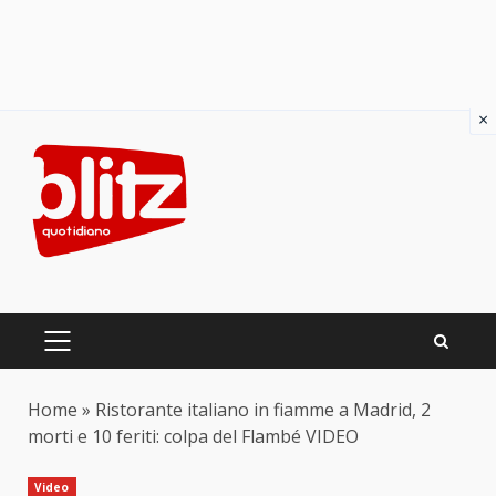
×
Skip
to
content
PRIMARY
MENU
Home
»
Ristorante italiano in fiamme a Madrid, 2
morti e 10 feriti: colpa del Flambé VIDEO
Video