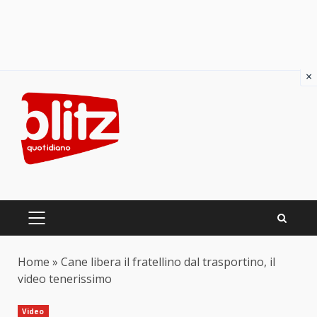
×
Skip
to
content
PRIMARY
MENU
Home
»
Cane libera il fratellino dal trasportino, il
video tenerissimo
Video