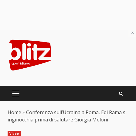
×
Skip
to
content
PRIMARY
MENU
Home
»
Conferenza sull’Ucraina a Roma, Edi Rama si
inginocchia prima di salutare Giorgia Meloni
Video