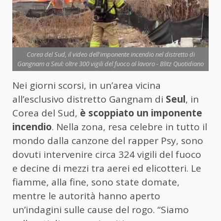
Corea del Sud, il video dell'imponente incendio nel distretto di
Gangnam a Seul: oltre 300 vigili del fuoco al lavoro - Blitz Quotidiano
Nei giorni scorsi, in un’area vicina
all’esclusivo distretto Gangnam di
Seul
, in
Corea del Sud,
è scoppiato un imponente
incendio
. Nella zona, resa celebre in tutto il
mondo dalla canzone del rapper Psy, sono
dovuti intervenire circa 324 vigili del fuoco
e decine di mezzi tra aerei ed elicotteri. Le
fiamme, alla fine, sono state domate,
mentre le autorità hanno aperto
un’indagini sulle cause del rogo. “Siamo