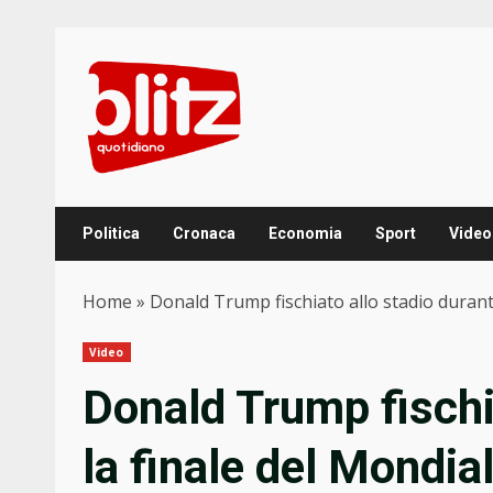
Skip
to
content
Politica
Cronaca
Economia
Sport
Video
Home
»
Donald Trump fischiato allo stadio durant
Video
Donald Trump fischi
la finale del Mondia