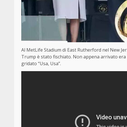
Al MetLife Stadium di East Rutherford nel New Jers
Trump è stato fischiato. Non appena arrivato era 
gridato “Usa, Usa”.