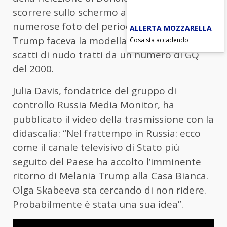
scorrere sullo schermo alle loro spalle
numerose foto del periodo in cui Melania
ALLERTA MOZZARELLA
Trump faceva la modella, tra cui alcuni
Cosa sta accadendo
scatti di nudo tratti da un numero di GQ
del 2000.
Julia Davis, fondatrice del gruppo di
controllo Russia Media Monitor, ha
pubblicato il video della trasmissione con la
didascalia: “Nel frattempo in Russia: ecco
come il canale televisivo di Stato più
seguito del Paese ha accolto l’imminente
ritorno di Melania Trump alla Casa Bianca.
Olga Skabeeva sta cercando di non ridere.
Probabilmente è stata una sua idea”.