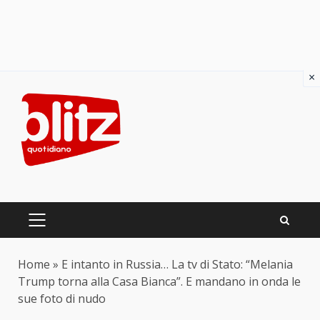
×
Skip
to
content
PRIMARY
MENU
Home
»
E intanto in Russia… La tv di Stato: “Melania
Trump torna alla Casa Bianca”. E mandano in onda le
sue foto di nudo