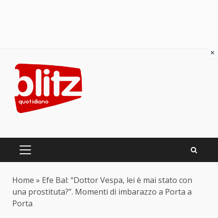
×
Skip
to
content
PRIMARY
MENU
Home
»
Efe Bal: “Dottor Vespa, lei è mai stato con
una prostituta?”. Momenti di imbarazzo a Porta a
Porta