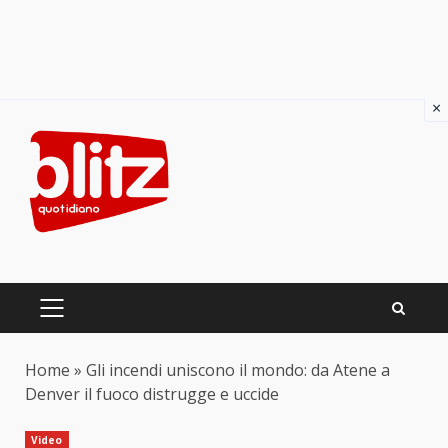
×
Skip
to
content
PRIMARY
MENU
Home
»
Gli incendi uniscono il mondo: da Atene a
Denver il fuoco distrugge e uccide
Video