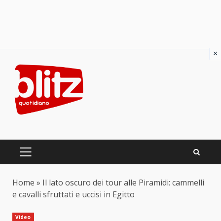
×
Skip
to
content
PRIMARY
MENU
Home
»
Il lato oscuro dei tour alle Piramidi: cammelli
e cavalli sfruttati e uccisi in Egitto
Video