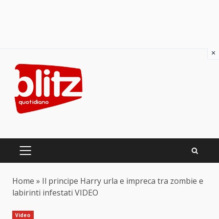
×
Skip
to
content
PRIMARY
MENU
Home
»
Il principe Harry urla e impreca tra zombie e
labirinti infestati VIDEO
Video