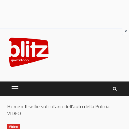
×
Skip
to
content
PRIMARY
MENU
Home
»
Il selfie sul cofano dell’auto della Polizia
VIDEO
Video