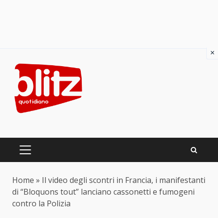
×
Skip
to
content
PRIMARY
MENU
Home
»
Il video degli scontri in Francia, i manifestanti
di “Bloquons tout” lanciano cassonetti e fumogeni
contro la Polizia