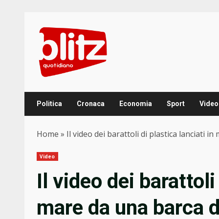
Skip
to
content
Politica
Cronaca
Economia
Sport
Video
Home
»
Il video dei barattoli di plastica lanciati
Video
Il video dei barattoli
mare da una barca del