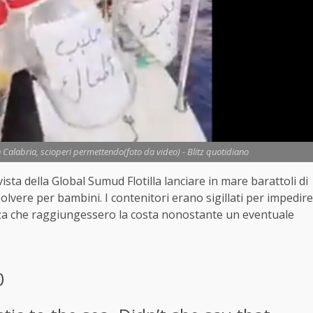
i in Calabria, scioperi permettendo(foto da video) - Blitz quotidiano
ista della Global Sumud Flotilla lanciare in mare barattoli di
polvere per bambini. I contenitori erano sigillati per impedire
nza che raggiungessero la costa nonostante un eventuale
0