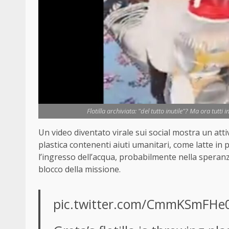
Flotilla archiviata: "del tutto inutile"? Ma ora tutt
Un video diventato virale sui social mostra un attiv
plastica contenenti aiuti umanitari, come latte in 
l’ingresso dell’acqua, probabilmente nella spera
blocco della missione.
pic.twitter.com/CmmKSmFHe