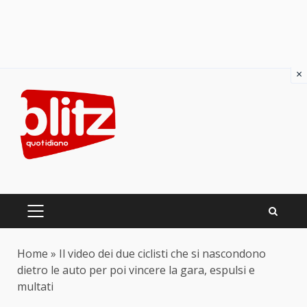
×
Skip
to
content
PRIMARY
MENU
Home
»
Il video dei due ciclisti che si nascondono
dietro le auto per poi vincere la gara, espulsi e
multati