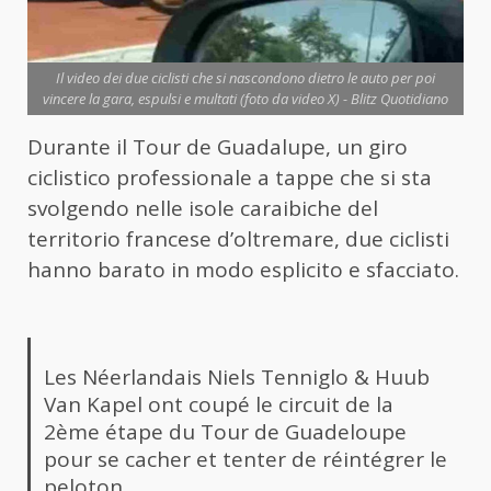
Il video dei due ciclisti che si nascondono dietro le auto per poi
vincere la gara, espulsi e multati (foto da video X) - Blitz Quotidiano
Durante il Tour de Guadalupe, un giro
ciclistico professionale a tappe che si sta
svolgendo nelle isole caraibiche del
territorio francese d’oltremare, due ciclisti
hanno barato in modo esplicito e sfacciato.
Les Néerlandais Niels Tenniglo & Huub
Van Kapel ont coupé le circuit de la
2ème étape du Tour de Guadeloupe
pour se cacher et tenter de réintégrer le
peloton…