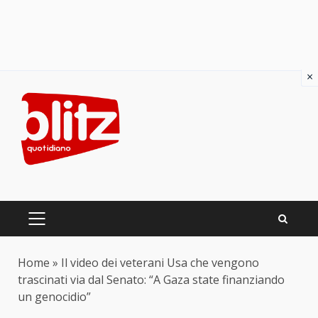
×
Skip
to
content
PRIMARY
MENU
Home
»
Il video dei veterani Usa che vengono
trascinati via dal Senato: “A Gaza state finanziando
un genocidio”