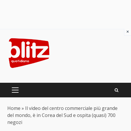
×
Skip
to
content
PRIMARY
MENU
Home
»
Il video del centro commerciale più grande
del mondo, è in Corea del Sud e ospita (quasi) 700
negozi