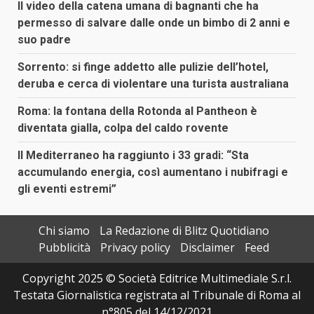
Il video della catena umana di bagnanti che ha
permesso di salvare dalle onde un bimbo di 2 anni e
suo padre
Sorrento: si finge addetto alle pulizie dell’hotel,
deruba e cerca di violentare una turista australiana
Roma: la fontana della Rotonda al Pantheon è
diventata gialla, colpa del caldo rovente
Il Mediterraneo ha raggiunto i 33 gradi: “Sta
accumulando energia, così aumentano i nubifragi e
gli eventi estremi”
Chi siamo
La Redazione di Blitz Quotidiano
Pubblicità
Privacy policy
Disclaimer
Feed
Copyright 2025 © Società Editrice Multimediale S.r.l.
Testata Giornalistica registrata al Tribunale di Roma al
n°805 del 14/12/2021