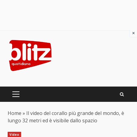
×
Skip
to
content
PRIMARY
MENU
Home
»
Il video del corallo più grande del mondo, è
lungo 32 metri ed è visibile dallo spazio
Video