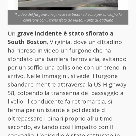
Il video del furgone che finisce sui binari ed evita per un soffio la
collisione con il treno (foto da video) - Blitz quotidiano
Un
grave incidente è stato sfiorato a
South Boston
, Virginia, dove un cittadino
ha ripreso in video un furgone che ha
sfondato una barriera ferroviaria, evitando
per un soffio una collisione con un treno in
arrivo. Nelle immagini, si vede il furgone
sbandare mentre attraversa la US Highway
58, colpendo la transenna del passaggio a
livello. Il conducente fa retromarcia, si
ferma per un istante e poi decide di
oltrepassare i binari proprio all’ultimo
secondo, evitando così l’impatto con il
convoglio. L’episodio è stato catturato in