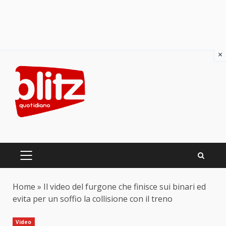
×
Skip
to
content
PRIMARY
MENU
Home
»
Il video del furgone che finisce sui binari ed
evita per un soffio la collisione con il treno
Video