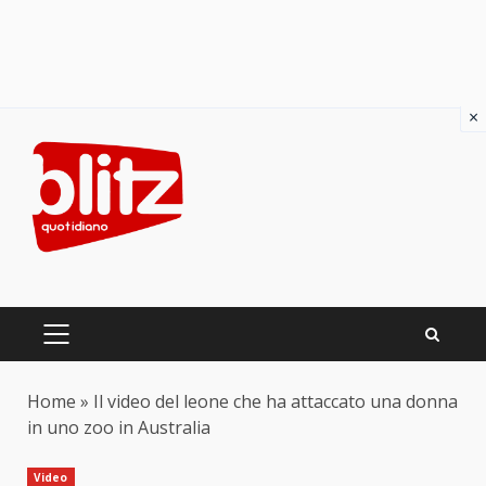
×
Skip
to
content
PRIMARY
MENU
Home
»
Il video del leone che ha attaccato una donna
in uno zoo in Australia
Video