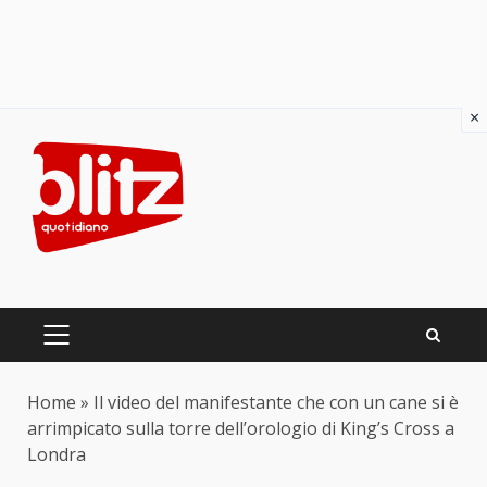
×
Skip
to
content
PRIMARY
MENU
Home
»
Il video del manifestante che con un cane si è
arrimpicato sulla torre dell’orologio di King’s Cross a
Londra