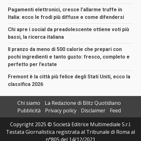
Pagamenti elettronici, cresce l’allarme truffe in
Italia: ecco le frodi più diffuse e come difendersi
Chi apre i social da preadolescente ottiene voti più
bassi, la ricerca italiana
Il pranzo da meno di 500 calorie che prepari con
pochi ingredienti e tanto gusto: fresco, completo e
perfetto per l’estate
Fremont è la città più felice degli Stati Uniti, ecco la
classifica 2026
Chi siamo
La Redazione di Blitz Quotidiano
Pubblicità
Privacy policy
Disclaimer
Feed
Copyright 2025 © Società Editrice Multimediale S.r.l.
Testata Giornalistica registrata al Tribunale di Roma al
n°805 del 14/12/2021