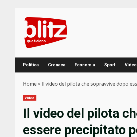
Skip
to
content
Politica
Cronaca
Economia
Sport
Video
Home
»
Il video del pilota che sopravvive dopo es
Video
Il video del pilota 
essere precipitato p