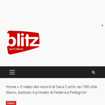
×
Skip
to
content
PRIMARY
MENU
Home
»
Il video del record di Sara Curtis nei 100 stile
libero, battuto il primato di Federica Pellegrini
Video