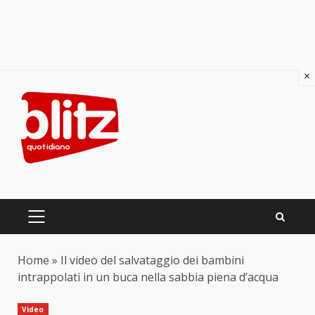
×
Skip
to
content
PRIMARY
MENU
Home
»
Il video del salvataggio dei bambini
intrappolati in un buca nella sabbia piena d’acqua
Video