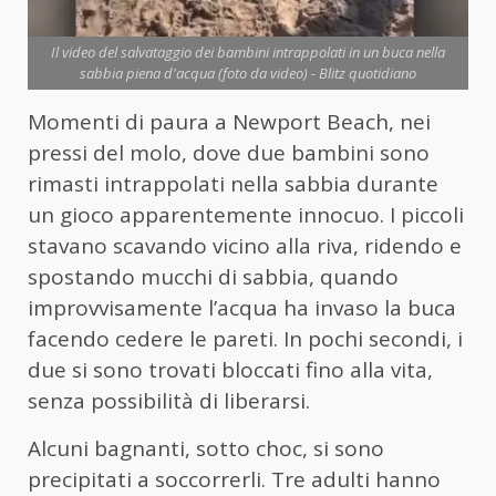
Il video del salvataggio dei bambini intrappolati in un buca nella
sabbia piena d'acqua (foto da video) - Blitz quotidiano
Momenti di paura a Newport Beach, nei
pressi del molo, dove due bambini sono
rimasti intrappolati nella sabbia durante
un gioco apparentemente innocuo. I piccoli
stavano scavando vicino alla riva, ridendo e
spostando mucchi di sabbia, quando
improvvisamente l’acqua ha invaso la buca
facendo cedere le pareti. In pochi secondi, i
due si sono trovati bloccati fino alla vita,
senza possibilità di liberarsi.
Alcuni bagnanti, sotto choc, si sono
precipitati a soccorrerli. Tre adulti hanno