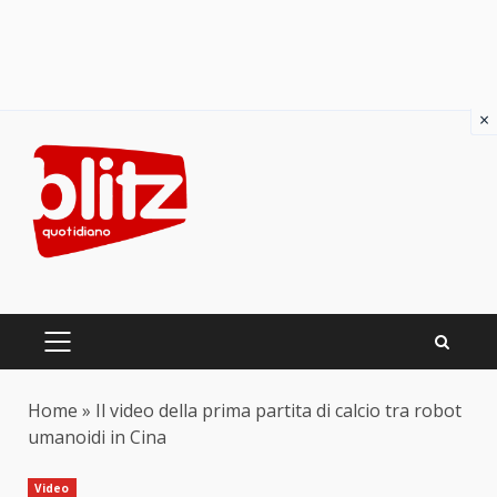
×
Skip
to
content
PRIMARY
MENU
Home
»
Il video della prima partita di calcio tra robot
umanoidi in Cina
Video